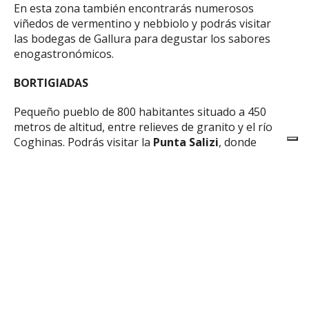
En esta zona también encontrarás numerosos
viñedos de vermentino y nebbiolo y podrás visitar
las bodegas de Gallura para degustar los sabores
enogastronómicos.
BORTIGIADAS
Pequeño pueblo de 800 habitantes situado a 450
ARR
metros de altitud, entre relieves de granito y el río
Coghinas. Podrás visitar la
Punta Salizi
, donde
admirar las rocas modeladas por los vientos y
bosques de encinas y alcornoques. También es
interesante el
Museo Mineralógico
, una
exposición rica en minerales, entre los que
también hay piezas únicas.
Esta zona es la principal zona de producción del
Vermentino di Gallura, por lo que no podrás dejar
de descubrir bodegas y viñedos.
Estos eran los principales países para visitar en