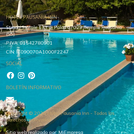
HOTEL PAUSANIA INN
Strada Statale 133 di Palau 07029 Tempio Pausania
(SS)
P.IVA: 01542780901
CIN: IT090070A1000F2247
SOCIAL
BOLETÍN INFORMATIVO
Copyright © 2026 Hotel Pausania Inn - Todos los
derechos reservados
Sitio web realizado por:
MiEmpresa