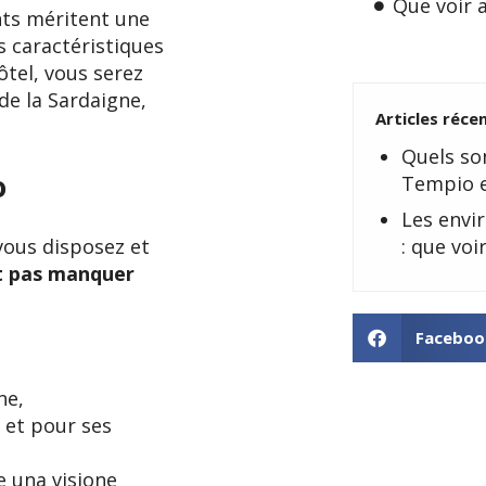
Que voir 
nts méritent une
es caractéristiques
ôtel, vous serez
de la Sardaigne,
Articles réce
Quels son
o
Tempio e
Les envi
vous disposez et
: que voi
ut pas manquer
Faceboo
ne,
 et pour ses
re una visione