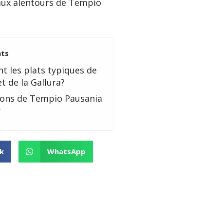
aux alentours de Tempio
nts
t les plats typiques de
t de la Gallura?
rons de Tempio Pausania
r
k
WhatsApp