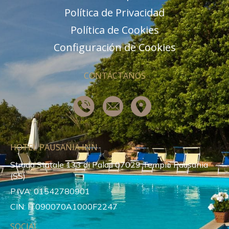
Política de Privacidad
Política de Cookies
Configuración de Cookies
CONTÁCTANOS
HOTEL PAUSANIA INN
Strada Statale 133 di Palau 07029 Tempio Pausania
(SS)
P.IVA: 01542780901
CIN: IT090070A1000F2247
SOCIAL