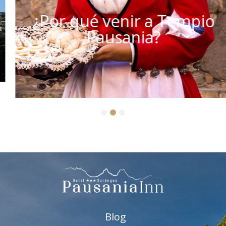
¿Por qué venir a Tempio
Pausania?
1
2
3
Blog