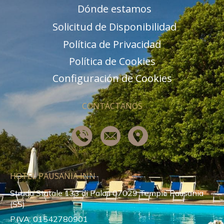
Dónde estamos
Solicitud de Disponibilidad
Política de Privacidad
Política de Cookies
Configuración de Cookies
CONTÁCTANOS
HOTEL PAUSANIA INN
Strada Statale 133 di Palau 07029 Tempio Pausania
(SS)
P.IVA: 01542780901