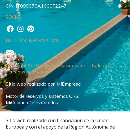
CIN: IT090070A1000F2247
SOCIAL
BOLETÍN INFORMATIVO
Copyright © 2026 Hotel Pausania Inn - Todos los
derechos reservados
Sitio web realizado por:
MiEmpresa
Motor de reservas y sistemas CRS:
MiCuidadoDeInvitarados
Sitio web realizado con financiación de la Unión
Europea y con el apoyo de la Región Autónoma de