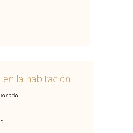
s en la habitación
cionado
do