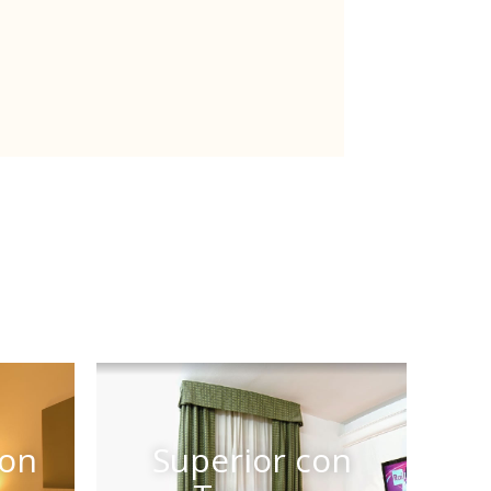
con
Superior con