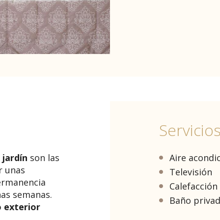
Servicio
 jardín
son las
Aire acondi
r unas
Televisión
permanencia
Calefacción
nas semanas.
Baño priva
 exterior