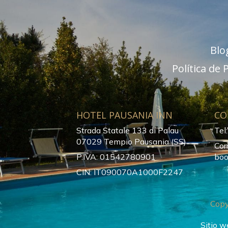
Blo
Política de 
HOTEL PAUSANIA INN
CO
Strada Statale 133 di Palau
Tel
07029 Tempio Pausania (SS)
Cor
P.IVA: 01542780901
boo
CIN: IT090070A1000F2247
Copy
Sitio w