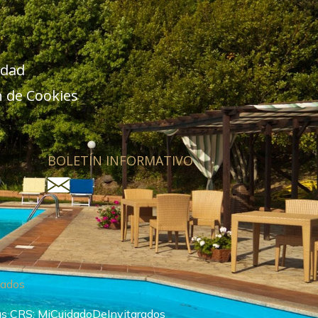
idad
n de Cookies
BOLETÍN INFORMATIVO
vados
as CRS:
MiCuidadoDeInvitarados