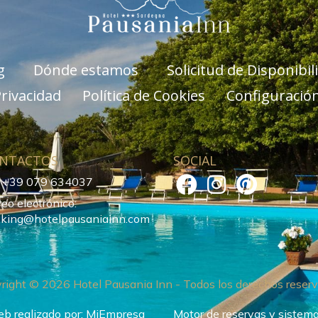
g
Dónde estamos
Solicitud de Disponibil
Privacidad
Política de Cookies
Configuració
NTACTOS
SOCIAL
: +39 079 634037
reo electrónico:
king@hotelpausaniainn.com
right © 2026 Hotel Pausania Inn - Todos los derechos reser
eb realizado por:
MiEmpresa
Motor de reservas y sistem