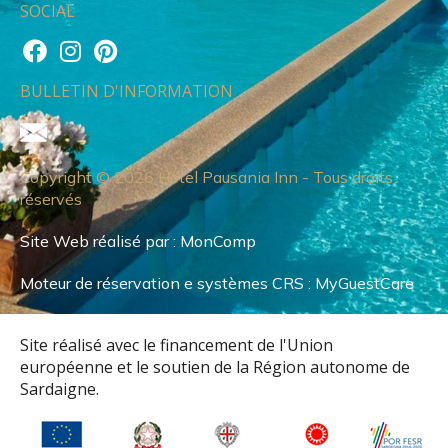
SOCIAL
BULLETIN D'INFORMATION
Copyright © 2026 Hotel Pausania Inn - Tous droits
réservés
Site Web réalisé par :
MonComp
Moteur de réservation e systèmes CRS :
MyGuestCare
Site réalisé avec le financement de l'Union
européenne et le soutien de la Région autonome de
Sardaigne.