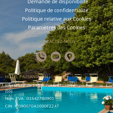
Demande de disponibilité
Politique de confidentialité
Politique relative aux Cookies
Paramètres des Cookies
CONTACTEZ-NOUS
HÔTEL PAUSANIA INN
Strada Statale 133 di Palau 07029 Tempio Pausania
(SS)
Num. TVA : 01542780901
CIN : IT090070A1000F2247