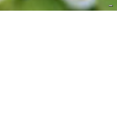
Veranstaltungen
und Hochzeiten
in Tempio
Pausania
Idealer Ort für Feste und