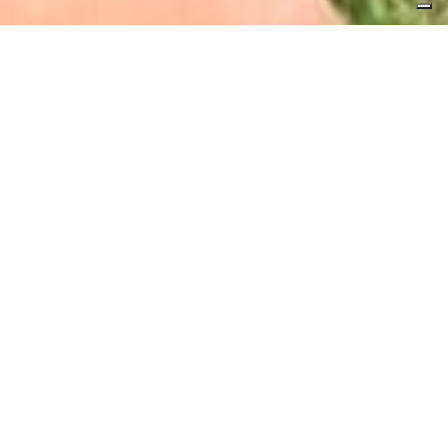
Le Passioni
Alles, was Sie für Ihren
Aufenthalt benötigen
Hotel Pausania hört auf dein Bedürfnis, ein zu
finden
Ideales Hotel für Motorrad- oder
Radfahrer, die die Umgebung erkunden
möchten
. Ob Sie ein
...
Mehr