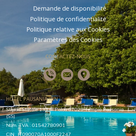
Demande de disponibilité
Politique de confidentialité
Politique relative aux Cookies
Paramètres des Cookies
CONTACTEZ-NOUS
HÔTEL PAUSANIA INN
Strada Statale 133 di Palau 07029 Tempio Pausania
(SS)
Num. TVA : 01542780901
CIN : IT090070A1000F2247